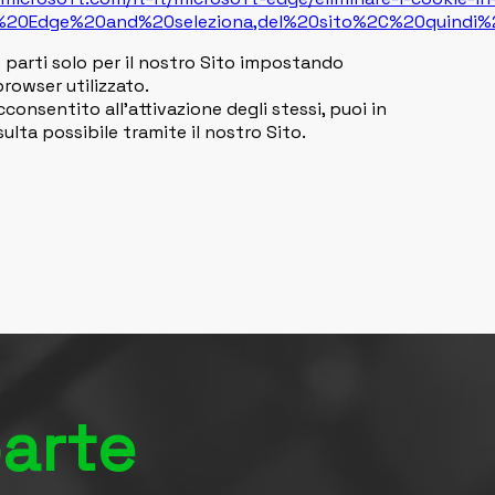
%20Edge%20and%20seleziona,del%20sito%2C%20quindi%
ze parti solo per il nostro Sito impostando
browser utilizzato.
cconsentito all’attivazione degli stessi, puoi in
sulta possibile tramite il nostro Sito.
parte