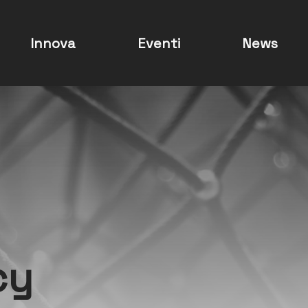
Innova
Eventi
News
cy