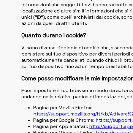
informazioni che soggetti terzi hanno raccolto su di 
localizzazione ed altre simili informazioni che si r
unici (“ID”), come quelli archiviati dai cookie, sono 
azioni da quelli di altri utenti.
Quanto durano i cookie?
Vi sono diverse tipologie di cookie che, a seconda
persistere sul tuo dispositivo per diversi periodi
automaticamente cancellati quando chiudi il brow
sul tuo dispositivo fino ad un tempo prestabilito
Come posso modificare le mie impostazion
Puoi impostare il tuo browser in modo da autorizza
andando nella relativa pagina di impostazioni, a
Pagina per Mozilla Firefox:
https://support.mozilla.org/it/kb/Attivar
Pagina per Google Chrome:
https://support
Pagina per Apple Safari:
http://support.ap
Pagina per Microsoft Edge:
https://support