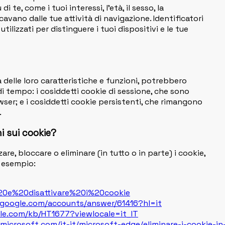
te, come i tuoi interessi, l’età, il sesso, la
icavano dalle tue attività di navigazione. Identificatori
utilizzati per distinguere i tuoi dispositivi e le tue
 delle loro caratteristiche e funzioni, potrebbero
 di tempo: i cosiddetti cookie di sessione, che sono
ser; e i cosiddetti cookie persistenti, che rimangono
.
i sui cookie?
re, bloccare o eliminare (in tutto o in parte) i cookie,
d esempio:
e%20e%20disattivare%20i%20cookie
.google.com/accounts/answer/61416?hl=it
ple.com/kb/HT1677?viewlocale=it_IT
.microsoft.com/it-it/microsoft-edge/eliminare-i-cookie