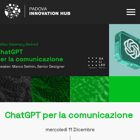
Skip
to
content
ChatGPT per la comunicazione
mercoledì 11 Dicembre